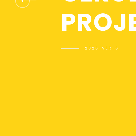
P
R
O
J
2
0
2
6
V
E
R
6