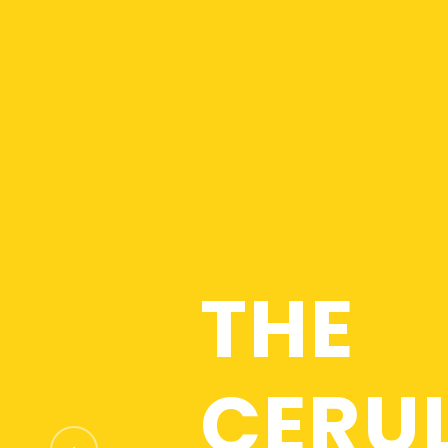
T
H
E
C
E
R
U